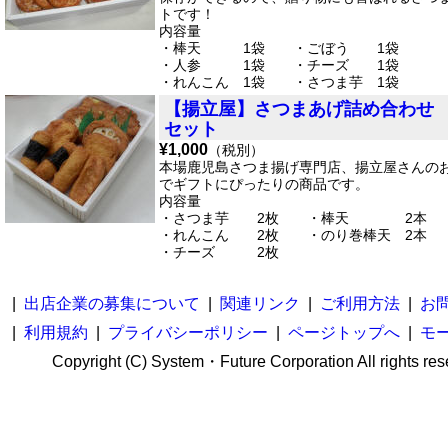
トです！
内容量
・棒天 1袋 ・ごぼう 1袋
・人参 1袋 ・チーズ 1袋
・れんこん 1袋 ・さつま芋 1袋
【揚立屋】さつまあげ詰め合わせ
セット
¥1,000
（税別）
本場鹿児島さつま揚げ専門店、揚立屋さんの
でギフトにぴったりの商品です。
内容量
・さつま芋 2枚 ・棒天 2本
・れんこん 2枚 ・のり巻棒天 2本
・チーズ 2枚
|
出店企業の募集について
|
関連リンク
|
ご利用方法
|
お
|
利用規約
|
プライバシーポリシー
|
ページトップへ
|
モ
Copyright (C) System・Future Corporation All rights res