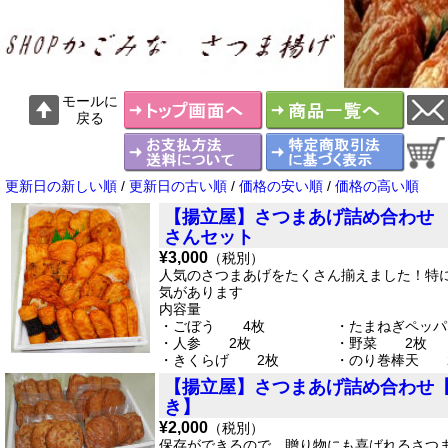
モールに
戻る
更新日の新しい順
/
更新日の古い順
/
価格の安い順
/
価格の高い順
【揚立屋】さつまあげ詰め合わせ
さんセット
¥3,000
（税別）
人気のさつまあげをたくさん揃えました！特
気があります
内容量
・ごぼう 4枚 ・たまねぎペッパ
・人参 2枚 ・野菜 2枚
・きくらげ 2枚 ・のり巻棒天 
・さつま芋 4枚 ・棒天 5本
【揚立屋】さつまあげ詰め合わせ
・チーズ 4枚
き】
¥2,000
（税別）
保存ができるので、贈り物にも喜ばれるさつ